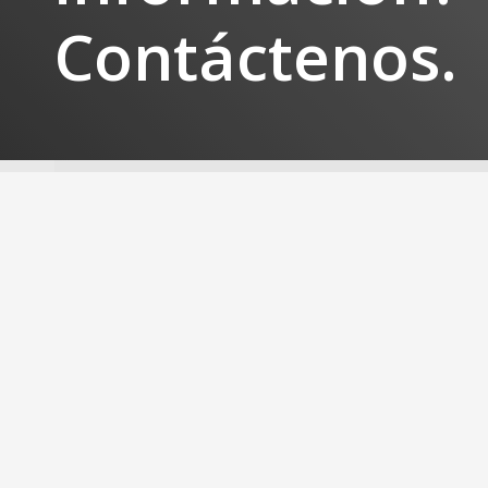
Contáctenos.
CONTACTO
DIRECCIÓ
Teléfono:
+31(0)486-416959
Ferro
Fax: +31(0)486-416962
De Heinen 
Venta:
sales@ferro.nu
5371 MJ Rav
Información:
info@ferro.nu
The Netherl