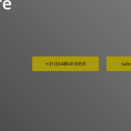
re
+31(0)486416959
sal