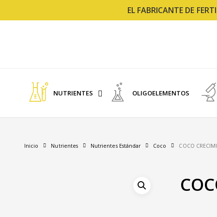
Skip
EL FABRICANTE DE FER
to
main
content
NUTRIENTES
OLIGOELEMENTOS
Inicio
Nutrientes
Nutrientes Estándar
Coco
COCO CRECIM
COC