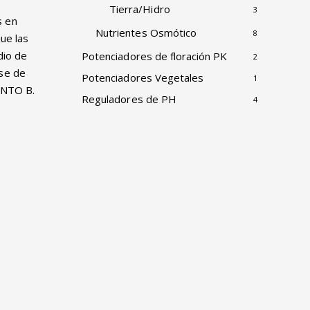
Tierra/Hidro
3
s en
Nutrientes Osmótico
8
que las
dio de
Potenciadores de floración PK
2
ase de
Potenciadores Vegetales
1
ENTO B.
Reguladores de PH
4