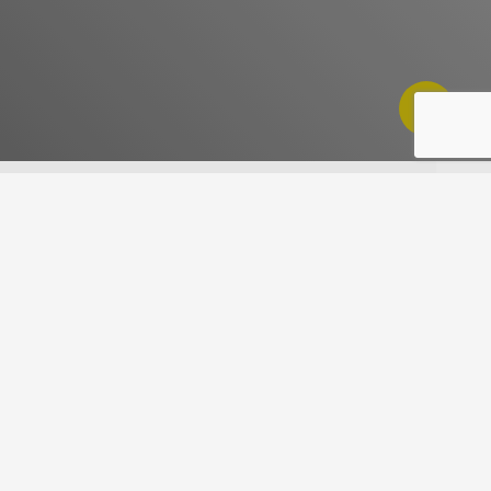
Share
NAVEGACION RAPIDA
Esquema de Cultivo
Fichas de Datos de Seguridad – FDS
Matriz de Fertilizantes
HS codes