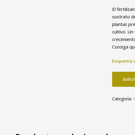
El fertili
sustrato de
plantas pre
cultivo. U
crecimien
Consiga que
Esquema d
Solic
Categoría: