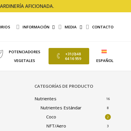
ARDINERÍA AFICIONADA.
ORIOS
INFORMACIÓN
MEDIA
CONTACTO
POTENCIADORES
+31(0)48
64 16 959
VEGETALES
ESPAÑOL
CATEGORÍAS DE PRODUCTO
Nutrientes
16
Nutrientes Estándar
8
Coco
2
NFT/Aero
3